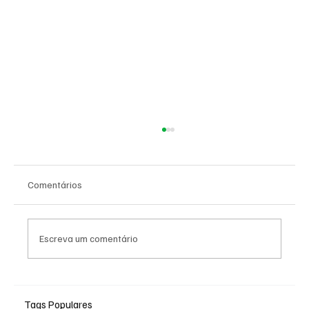
Comentários
Escreva um comentário
Futebol em Pernambuco, como sair da
crise?
Tags Populares