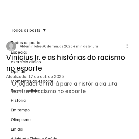
Inscreva-se
Todos os posts
Todos os posts
Aldemir Teles
30 de mai. de 2023
4 min de leitura
Especial
Vinicius Jr. e as histórias do racismo
exercício clínico
no esporte
Opinião
Atualizado:
17 de out. de 2025
Momentos do esporte
O jogador entrará para a história da luta 
contra o racismo no esporte
Exercício clínico
História
Em tempo
Olimpismo
Em dia
Atividade Física e Saúde