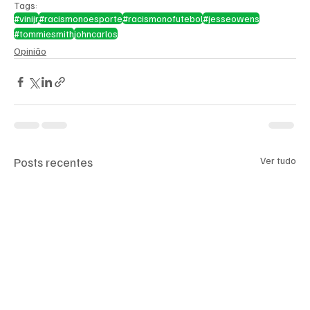
Tags:
#vinijr
#racismonoesporte
#racismonofutebol
#jesseowens
#tommiesmith
johncarlos
Opinião
Posts recentes
Ver tudo