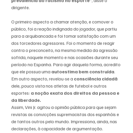
prevalência do racismo no esporte”
, disse o 
dirigente. 
O primeiro aspecto a chamar atenção, e comover o 
público, foi a reação indignada do jogador, que partiu 
para a arquibancada e foi tomar satisfação com um 
dos torcedores agressores. Foi o momento de reagir 
contra o preconceito, na mesma medida da agressão 
sofrida, naquele momento e nas ocasiões durante seu 
período na Espanha. Para agir daquela forma, acredito 
que ele possua uma 
autoestima bem construída
. 
Em outro aspecto, revelou-se a 
consciência cidadã 
dele, pouco vista nos atletas de futebol e outros 
esportes: 
a noção exata dos direitos da pessoa e 
da liberdade. 
Assim, Vini Jr. agitou a opinião pública para que sejam 
revistas as convicções supremacistas dos espanhóis e 
de tantos outros pelo mundo. Impressiona, ainda, nas 
declarações, à capacidade de argumentação.