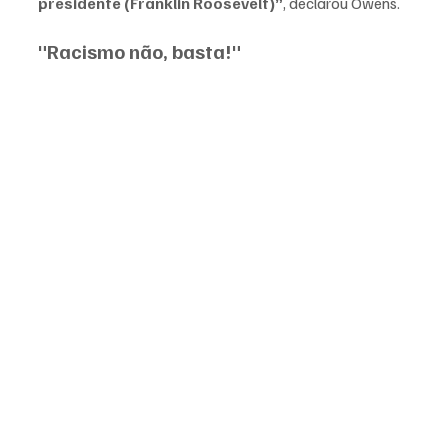
presidente (
Franklin Roosevelt)
”
, declarou Owens.
"Racismo não, basta!"