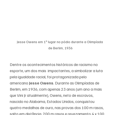
Jesse Owens em 1º lugar no pódio durante a Olimpíada 
de Berlim, 1936
Dentre os acontecimentos históricos de racismo no 
esporte, um dos mais  impactantes, a simbolizar a luta 
pela igualdade racial, foi protagonizada pelo 
americano
 Jesse Owens
. Durante as Olimpíadas de 
Berlim, em 1936, co
m apenas 23 anos (um ano a mais 
que Vini Jr atualmente), Owens, neto de escravos, 
nascido no Alabama, Estados Unidos, conquistou 
quatro medalhas de ouro, nas provas dos 100 m rasos, 
salto em distância, 200 m rasos e revezamento 4 x 100 