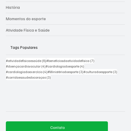
História
Momentos do esporte
Atividade Física e Saúde
Tags Populares
8 posts
7 posts
#atividadefísicaesaúde
(8)
#beneficiosdaatividadefísica
(7)
4 posts
4 posts
#doençacardiovacular
(4)
#cardiologiadoesporte
(4)
4 posts
3 posts
3 posts
#cardiologiadoexercício
(4)
#Ministériodoesporte
(3)
#culturadoespporte
(3)
3 posts
#corridaesaudedocoraçao
(3)
Contato