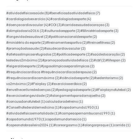
8 posts
7 posts
#atividadefísicaesaúde
(8)
#beneficiosdaatividadefísica
(7)
4 posts
4 posts
#cardiologiadoexercício
(4)
#cardiologiadoesporte
(4)
4 posts
3 posts
3 posts
#doençacardiovacular
(4)
#COI
(3)
#corridaesaudedocoraçao
(3)
3 posts
3 posts
3 posts
#olimpíadasrio2016
(3)
#culturadoespporte
(3)
#Ministériodoesporte
(3)
2 posts
2 posts
#longevidadesaudavel
(2)
#politicanacionaldeesporte
(2)
2 posts
2 posts
2 posts
#ministério do esporte
(2)
#treinamentoesportivo
(2)
#treinoefitness
(2)
2 posts
2 posts
#promoçãodasaude
(2)
#saudecardiovascular
(2)
2 posts
2 posts
2 posts
#atletasolímpicosrefugiados
(2)
#politicadeesporte
(2)
#saúdedocoração
(2)
2 posts
2 posts
2 posts
2 posts
testedevo2máximo
(2)
#promoçaodaatividadefisica
(2)
#cbf
(2)
#lifespan
(2)
2 posts
2 posts
#leigeraldoesporte
(2)
#jogosolímpicoseparalimpicos
(2)
2 posts
#frequênciacardíaca #frequênciacardíacaderepouso
(2)
2 posts
2 posts
2 posts
#frequênciacardíacamáxima
(2)
#ciênciadoesporte
(2)
#sedentarismo
(2)
2 posts
2 posts
2 posts
vo2máximo
(2)
#Fairplay
(2)
#exercícioaeróbico
(2)
2 posts
2 posts
2 pos
#envelhecerlivrededoenças
(2)
#pedagogiadoesporte
(2)
#Fairplaynofutebol
(2)
2 posts
2 posts
#exercicioelongevidade
(2)
#alongamentoparadornojoelho
(2)
1 post
1 post
#concussãonofutebol
(1)
calculadoradetreino
(1)
1 post
1 post
#Conselhofederaldemedicina
(1)
#copadomundo1950
(1)
1 post
1 post
#atividadefísicaemortalidade
(1)
#campeaopernambucano1993
(1)
1 post
1 post
#copadomundo1970
(1)
copadomundomexico
(1)
1 post
1 post
1 post
1 pos
#capeonatobrasileiro2024
(1)
#coreorgasmo
(1)
#alongarpraque
(1)
corrida
(1)