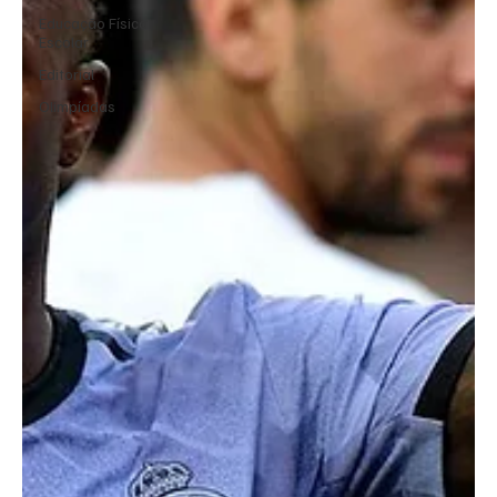
Educação Física
Escolar
Editorial
Olimpíadas