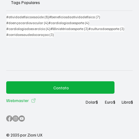
Tags Populares
8 posts
7 posts
#atividadefísicaesaúde
(8)
#beneficiosdaatividadefísica
(7)
4 posts
4 posts
#doençacardiovacular
(4)
#cardiologiadoesporte
(4)
4 posts
3 posts
3 posts
#cardiologiadoexercício
(4)
#Ministériodoesporte
(3)
#culturadoespporte
(3)
3 posts
#corridaesaudedocoraçao
(3)
Contato
Webmaster
Dolar
$
Euro
$
Libra
$