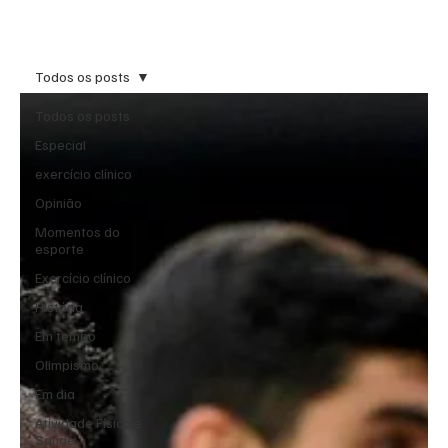
Inscreva-se
Todos os posts
Todos os posts
Especial
exercício clínico
Opinião
Momentos do
esporte
Exercício clínico
História
Em tempo
Olimpismo
Em dia
Atividade Física e
Saúde