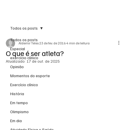
Inscreva-se
Todos os posts
Todos os posts
Aldemir Teles
23 de fev. de 2016
4 min de leitura
Especial
O que é ser atleta?
exercício clínico
Atualizado:
17 de out. de 2025
Opinião
Momentos do esporte
Exercício clínico
História
Em tempo
Olimpismo
Em dia
Atividade Física e Saúde