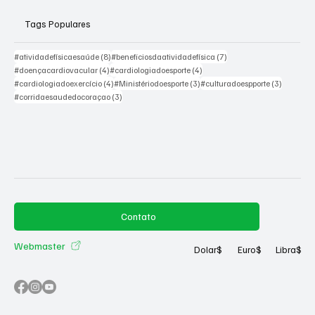
Tags Populares
8 posts
7 posts
#atividadefísicaesaúde
(8)
#beneficiosdaatividadefísica
(7)
4 posts
4 posts
#doençacardiovacular
(4)
#cardiologiadoesporte
(4)
4 posts
3 posts
3 posts
#cardiologiadoexercício
(4)
#Ministériodoesporte
(3)
#culturadoespporte
(3)
3 posts
#corridaesaudedocoraçao
(3)
Contato
Webmaster
Dolar
$
Euro
$
Libra
$