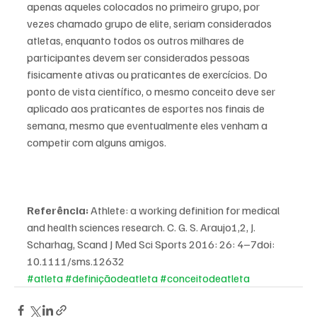
apenas aqueles colocados no primeiro grupo, por 
vezes chamado grupo de elite, seriam considerados 
atletas, enquanto todos os outros milhares de 
participantes devem ser considerados pessoas 
fisicamente ativas ou praticantes de exercícios. Do 
ponto de vista científico, o mesmo conceito deve ser 
aplicado aos praticantes de esportes nos finais de 
semana, mesmo que eventualmente eles venham a 
competir com alguns amigos. 
Referência:
 Athlete: a working definition for medical 
and health sciences research. C. G. S. Araujo1,2, J. 
Scharhag, Scand J Med Sci Sports 2016: 26: 4–7doi: 
10.1111/sms.12632
#atleta
#definiçãodeatleta
#conceitodeatleta