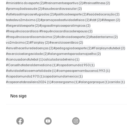
2 posts
2 posts
2 posts
#ministério do esporte
(2)
#treinamentoesportivo
(2)
#treinoefitness
(2)
2 posts
2 posts
#promoçãodasaude
(2)
#saudecardiovascular
(2)
2 posts
2 posts
2 posts
#atletasolímpicosrefugiados
(2)
#politicadeesporte
(2)
#saúdedocoração
(2)
2 posts
2 posts
2 posts
2 posts
testedevo2máximo
(2)
#promoçaodaatividadefisica
(2)
#cbf
(2)
#lifespan
(2)
2 posts
2 posts
#leigeraldoesporte
(2)
#jogosolímpicoseparalimpicos
(2)
2 posts
#frequênciacardíaca #frequênciacardíacaderepouso
(2)
2 posts
2 posts
2 posts
#frequênciacardíacamáxima
(2)
#ciênciadoesporte
(2)
#sedentarismo
(2)
2 posts
2 posts
2 posts
vo2máximo
(2)
#Fairplay
(2)
#exercícioaeróbico
(2)
2 posts
2 posts
2 pos
#envelhecerlivrededoenças
(2)
#pedagogiadoesporte
(2)
#Fairplaynofutebol
(2)
2 posts
2 posts
#exercicioelongevidade
(2)
#alongamentoparadornojoelho
(2)
1 post
1 post
#concussãonofutebol
(1)
calculadoradetreino
(1)
1 post
1 post
#Conselhofederaldemedicina
(1)
#copadomundo1950
(1)
1 post
1 post
#atividadefísicaemortalidade
(1)
#campeaopernambucano1993
(1)
1 post
1 post
#copadomundo1970
(1)
copadomundomexico
(1)
1 post
1 post
1 post
1 pos
#capeonatobrasileiro2024
(1)
#coreorgasmo
(1)
#alongarpraque
(1)
corrida
(1)
Nos siga