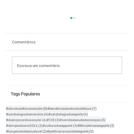
Comentários
Escreva um comentário
Olimpíadas Rio 2016. A candidatura
vitoriosa
Tags Populares
8 posts
7 posts
#atividadefísicaesaúde
(8)
#beneficiosdaatividadefísica
(7)
4 posts
4 posts
#cardiologiadoexercício
(4)
#cardiologiadoesporte
(4)
4 posts
3 posts
3 posts
#doençacardiovacular
(4)
#COI
(3)
#corridaesaudedocoraçao
(3)
3 posts
3 posts
3 posts
#olimpíadasrio2016
(3)
#culturadoespporte
(3)
#Ministériodoesporte
(3)
2 posts
2 posts
#longevidadesaudavel
(2)
#politicanacionaldeesporte
(2)