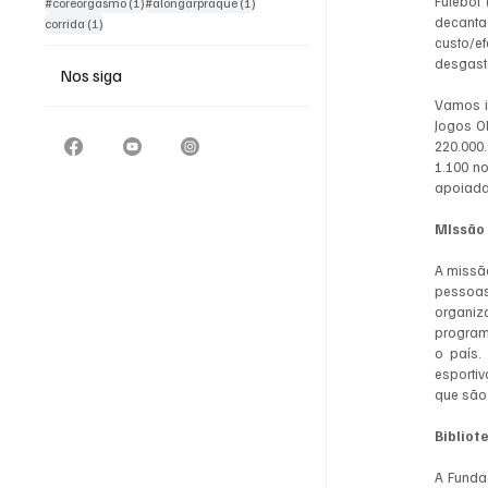
Futebol 
1 post
1 post
#coreorgasmo
(1)
#alongarpraque
(1)
decanta
1 post
corrida
(1)
custo/e
desgast
Nos siga
Vamos i
Jogos O
220.000
1.100 no
apoiada
MIssão
A missão
pessoas
organiz
program
o país.
esportiv
que são 
Bibliot
A Funda