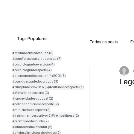
Momentos do esporte
Ativi
Tags Populares
Todos os posts
E
8 posts
#atividadefísicaesaúde
(8)
7 posts
#beneficiosdaatividadefísica
(7)
4 posts
#cardiologiadoexercício
(4)
Olimpismo
4 posts
#cardiologiadoesporte
(4)
4 posts
3 posts
#doençacardiovacular
(4)
#COI
(3)
Leg
3 posts
#corridaesaudedocoraçao
(3)
3 posts
3 posts
#olimpíadasrio2016
(3)
#culturadoespporte
(3)
3 posts
#Ministériodoesporte
(3)
2 posts
#longevidadesaudavel
(2)
2 posts
#politicanacionaldeesporte
(2)
2 posts
#ministério do esporte
(2)
2 posts
2 posts
#treinamentoesportivo
(2)
#treinoefitness
(2)
2 posts
#promoçãodasaude
(2)
2 posts
#saudecardiovascular
(2)
2 posts
#atletasolímpicosrefugiados
(2)