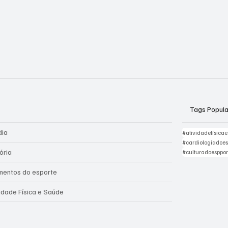
Tags Popul
dia
#atividadefísica
#cardiologiadoes
ória
#culturadoesppor
entos do esporte
vidade Física e Saúde