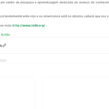
é um centro de pesquisa e aprendizagem dedicada ao avanço do conhecime
 
nça fundamental entre nós e os americanos está no abismo cultural que nos 
ber mais 
http://www.la84.org/
o
#LA84