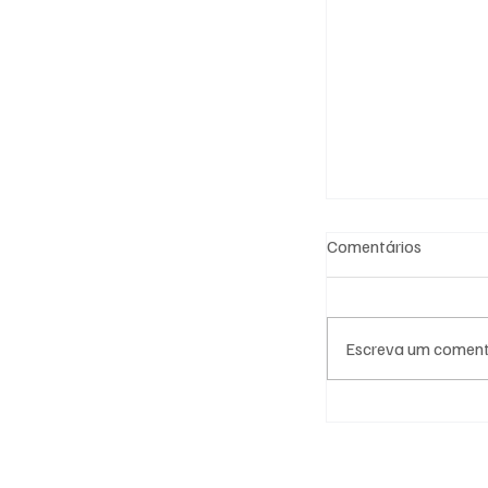
Comentários
Escreva um coment
O COB e as met
Jogos Rio 2016 
depois