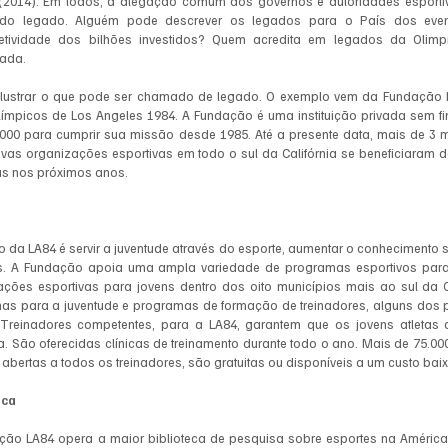
(2014). Em todos, a alegação comum dos governos e autoridades esportivas,
do legado. Alguém pode descrever os legados para o País dos evento
fetividade dos bilhões investidos? Quem acredita em legados da Olimp
ada. 
lustrar o que pode ser chamado de legado. O exemplo vem da Fundação L
límpicos de Los Angeles 1984. A Fundação é uma instituição privada sem fin
.000 para cumprir sua missão desde 1985. Até a presente data, mais de 3 
vas organizações esportivas em todo o sul da Califórnia se beneficiaram d
s nos próximos anos. 
 da LA84 é servir a juventude através do esporte, aumentar o conhecimento s
. A Fundação apoia uma ampla variedade de programas esportivos para 
ações esportivas para jovens dentro dos oito municípios mais ao sul da C
as para a juventude e programas de formação de treinadores, alguns dos
 Treinadores competentes, para a LA84, garantem que os jovens atletas d
a. São oferecidas clínicas de treinamento durante todo o ano. Mais de 75.000 
abertas a todos os treinadores, são gratuitas ou disponíveis a um custo baix
eca
ção LA84 opera a maior biblioteca de pesquisa sobre esportes na América d