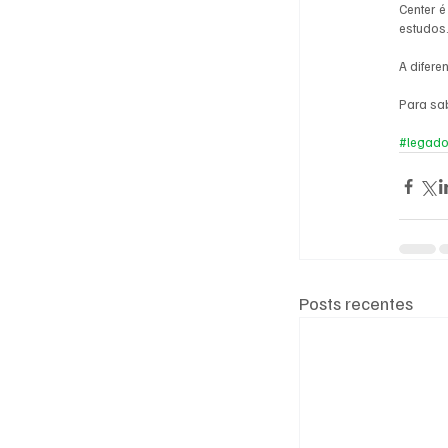
Center 
estudos.
A difere
Para sa
#legad
Posts recentes