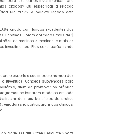
 para justificar os investimentos, foi o 
s citados? Ou especificar a relação 
íada Rio 2016? A palavra legado está 
A84, criada com fundos excedentes dos 
s lucrativos. Foram aplicados mais de $ 
milhões de meninos e meninas, e mais de 
os investimentos. Elas continuarão sendo 
obre o esporte e seu impacto na vida das 
a juventude; Concede subvenções para 
alifórnia, além de promover os próprios 
 programas se tornaram modelos em todo 
esfrutem de mais benefícios da prática 
treinadores já participaram das clínicas, 
o. 
o Norte. O Paul Ziffren Resource Sports 