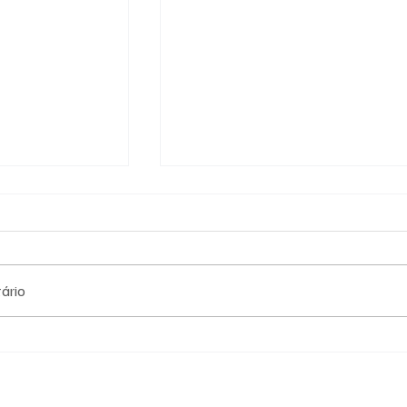
ário
as para os
Olimpíadas Rio 2016. A
- 10 anos
candidatura vitoriosa