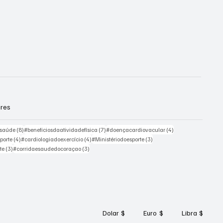
ares
8 posts
7 posts
4 posts
esaúde
(8)
#beneficiosdaatividadefísica
(7)
#doençacardiovacular
(4)
4 posts
4 posts
3 posts
porte
(4)
#cardiologiadoexercício
(4)
#Ministériodoesporte
(3)
3 posts
3 posts
te
(3)
#corridaesaudedocoraçao
(3)
Dolar
$
Euro
$
Libra
$