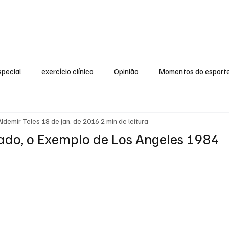
dade Física e Saúde
Olimpismo
Especial
Esportes
Estilo de vida
special
exercício clínico
Opinião
Momentos do esport
Em dia
Atividade Física e Saúde
Educação Física Escolar
Aldemir Teles
18 de jan. de 2016
2 min de leitura
ado, o Exemplo de Los Angeles 1984