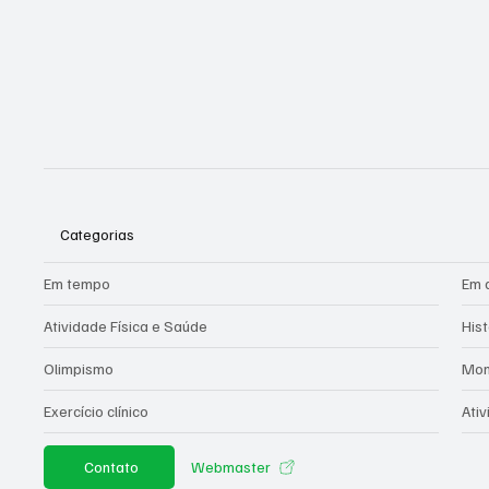
Categorias
Em tempo
Em 
Atividade Física e Saúde
Hist
Olimpismo
Mom
Exercício clínico
Ati
Contato
Webmaster