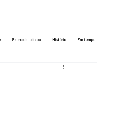
Login
Inscreva-se
e
Exercício clínico
História
Em tempo
Editorial
Olimpíadas