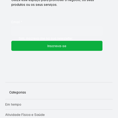
empresa. Incentive as pessoas a se inscreverem aqui.
Utilize este espaço para promover o negócio, os seus
produtos ou os seus serviços.
Email
*
Sim, inscreva-me na sua newsletter.
Inscreva-se
Categorias
Em tempo