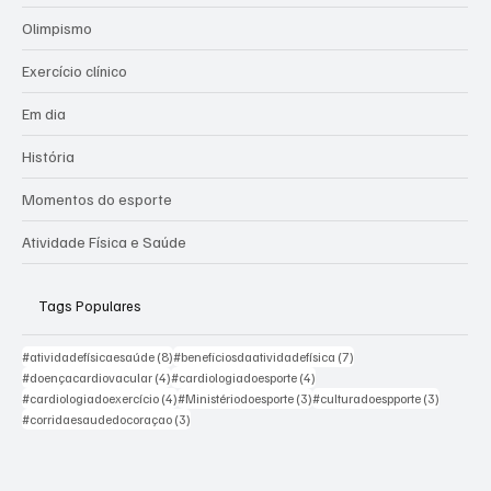
Atividade Física e Saúde
Olimpismo
Exercício clínico
Em dia
História
Momentos do esporte
Atividade Física e Saúde
Tags Populares
8 posts
7 posts
#atividadefísicaesaúde
(8)
#beneficiosdaatividadefísica
(7)
4 posts
4 posts
#doençacardiovacular
(4)
#cardiologiadoesporte
(4)
4 posts
3 posts
3 posts
#cardiologiadoexercício
(4)
#Ministériodoesporte
(3)
#culturadoespporte
(3)
3 posts
#corridaesaudedocoraçao
(3)