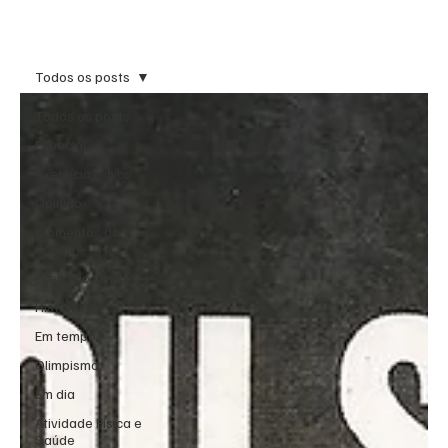
Inscreva-se
Todos os posts
Todos os posts
Especial
exercício clínico
Opinião
Momentos do
esporte
Exercício clínico
História
Em tempo
Olimpismo
Em dia
Atividade Física e
Saúde