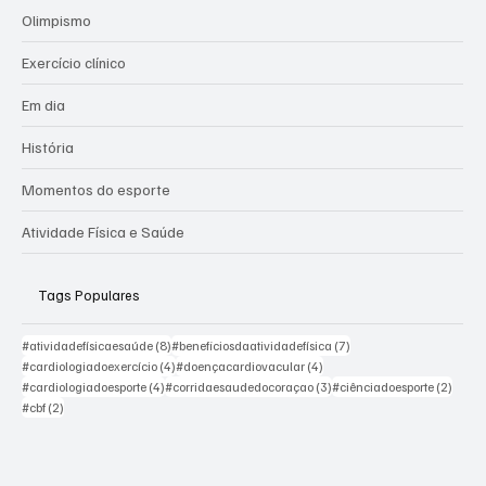
Atividade Física e Saúde
Olimpismo
Exercício clínico
Em dia
História
Momentos do esporte
Atividade Física e Saúde
Tags Populares
8 posts
7 posts
#atividadefísicaesaúde
(8)
#beneficiosdaatividadefísica
(7)
4 posts
4 posts
#cardiologiadoexercício
(4)
#doençacardiovacular
(4)
4 posts
3 posts
2 post
#cardiologiadoesporte
(4)
#corridaesaudedocoraçao
(3)
#ciênciadoesporte
(2)
2 posts
#cbf
(2)