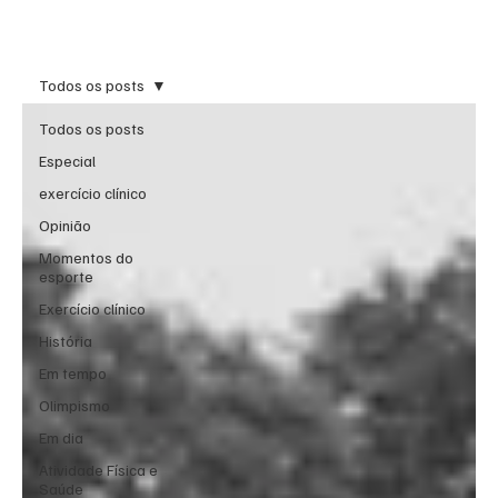
Inscreva-se
Todos os posts
Todos os posts
Especial
exercício clínico
Opinião
Momentos do
esporte
Exercício clínico
História
Em tempo
Olimpismo
Em dia
Atividade Física e
Saúde