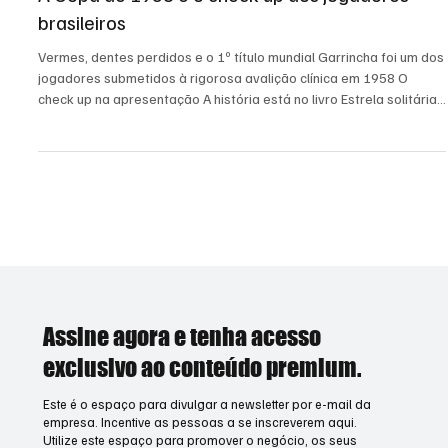
A Copa de 1958 e o check up dos jogadores
brasileiros
Vermes, dentes perdidos e o 1º título mundial Garrincha foi um dos
jogadores submetidos à rigorosa avalição clínica em 1958 O
check up na apresentação A história está no livro Estrela solitária
– Um brasileiro chamado Garrincha , de Ruy Castro. E conta o rigor
da avaliação dos convocados para a seleção brasileira que
disputou a Copa do Mundo de Futebol de 1958, na Suécia, onde o
Brasil conquistou seu primeiro título mundial. Era a primeira vez
que um planejamento no futeb
Assine agora e tenha acesso
exclusivo ao conteúdo premium.
Este é o espaço para divulgar a newsletter por e-mail da