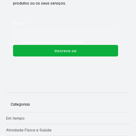
empresa. Incentive as pessoas a se inscreverem aqui.
Utilize este espaço para promover o negócio, os seus
produtos ou os seus serviços.
Email
*
Sim, inscreva-me na sua newsletter.
Inscreva-se
Categorias
Em tempo