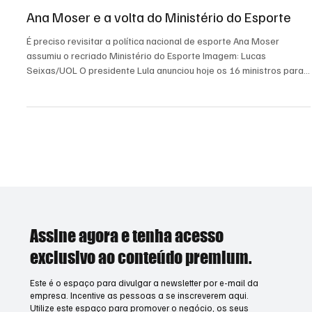
29 de dez. de 2022
2 min de leitura
Opinião
Ana Moser e a volta do Ministério do Esporte
É preciso revisitar a política nacional de esporte Ana Moser
assumiu o recriado Ministério do Esporte Imagem: Lucas
Seixas/UOL O presidente Lula anunciou hoje os 16 ministros para
as pastas que não tinham os nomes oficializados, entre esses, a
ex-atleta e medalhista olímpica de voleibol Ana Moser, de 54 anos.
A ex-atleta é a primeira mulher a comandar o Ministério desde
1995, quando o então presidente Fernando Henrique Cardoso
criou o Ministério Extraordinário dos Esportes. A
Assine agora e tenha acesso