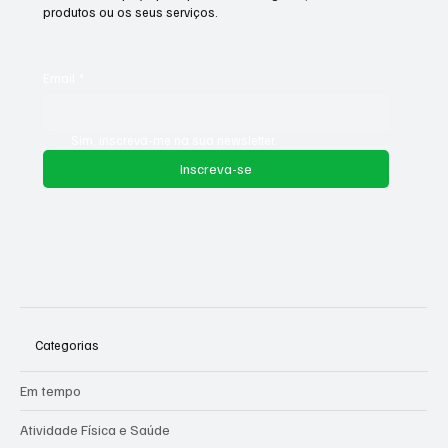
exclusivo ao conteúdo premium.
Este é o espaço para divulgar a newsletter por e-mail da
empresa. Incentive as pessoas a se inscreverem aqui.
Utilize este espaço para promover o negócio, os seus
produtos ou os seus serviços.
Email
*
Sim, inscreva-me na sua newsletter.
Inscreva-se
Categorias