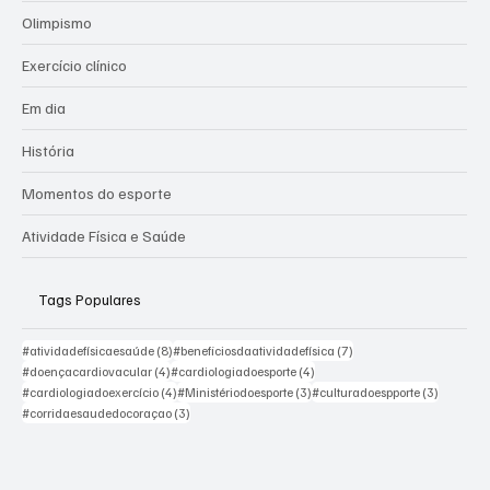
Em tempo
Atividade Física e Saúde
Olimpismo
Exercício clínico
Em dia
História
Momentos do esporte
Atividade Física e Saúde
Tags Populares
8 posts
7 posts
#atividadefísicaesaúde
(8)
#beneficiosdaatividadefísica
(7)
4 posts
4 posts
#doençacardiovacular
(4)
#cardiologiadoesporte
(4)
4 posts
3 posts
3 posts
#cardiologiadoexercício
(4)
#Ministériodoesporte
(3)
#culturadoespporte
(3)