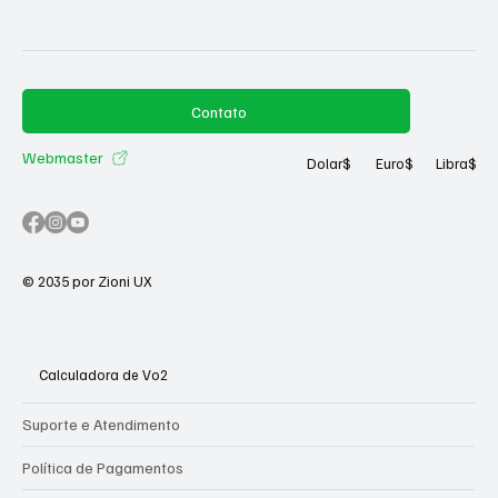
3 posts
#corridaesaudedocoraçao
(3)
Contato
Webmaster
Dolar
$
Euro
$
Libra
$
© 2035 por Zioni UX
Calculadora de Vo2