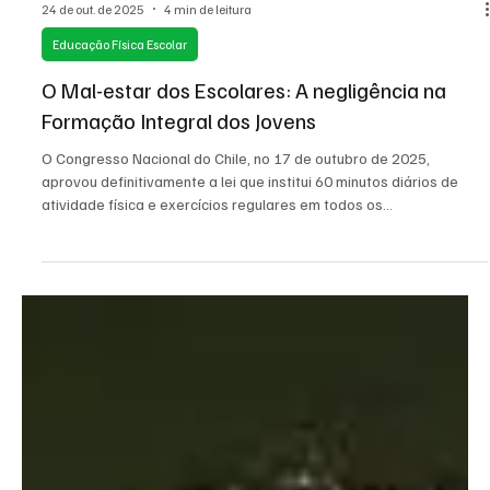
24 de out. de 2025
4 min de leitura
Educação Física Escolar
O Mal-estar dos Escolares: A negligência na
Formação Integral dos Jovens
O Congresso Nacional do Chile, no 17 de outubro de 2025,
aprovou definitivamente a lei que institui 60 minutos diários de
atividade física e exercícios regulares em todos os
estabelecimentos de ensino do país. Apesar dos esforços das
organizações nacionais e internacionais para a promoção da
atividade física no contexto escolar, os gestores públicos no Brasil
parecem caminhar na direção oposta. Está na hora de repensar o
papel da escola na formação de nossos jovens.