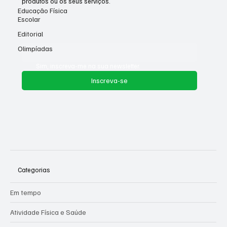
produtos ou os seus serviços.
Educação Física
Escolar
Editorial
Email
*
Olimpíadas
Sim, inscreva-me na sua newsletter.
Inscreva-se
Categorias
Em tempo
Atividade Física e Saúde