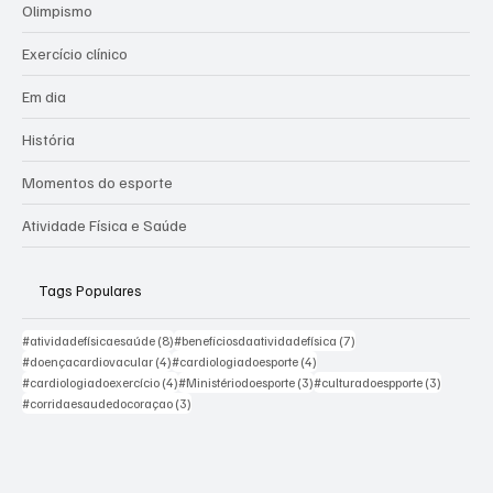
Olimpismo
Exercício clínico
Em dia
História
Momentos do esporte
Atividade Física e Saúde
Tags Populares
8 posts
7 posts
#atividadefísicaesaúde
(8)
#beneficiosdaatividadefísica
(7)
4 posts
4 posts
#doençacardiovacular
(4)
#cardiologiadoesporte
(4)
4 posts
3 posts
3 posts
#cardiologiadoexercício
(4)
#Ministériodoesporte
(3)
#culturadoespporte
(3)
3 posts
#corridaesaudedocoraçao
(3)