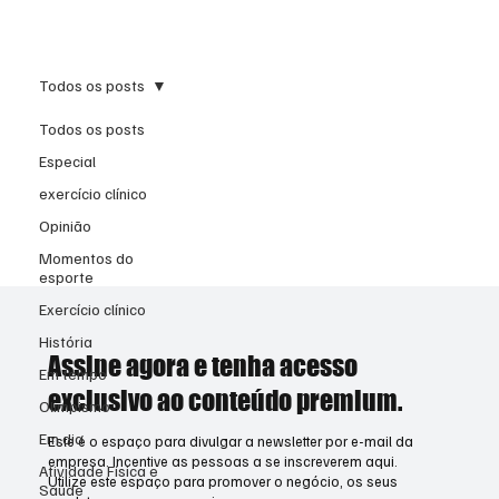
Inscreva-se
Todos os posts
Todos os posts
Especial
exercício clínico
Opinião
Momentos do
esporte
Exercício clínico
História
Assine agora e tenha acesso
Em tempo
exclusivo ao conteúdo premium.
Olimpismo
Em dia
Este é o espaço para divulgar a newsletter por e-mail da
empresa. Incentive as pessoas a se inscreverem aqui.
Atividade Física e
Utilize este espaço para promover o negócio, os seus
Saúde