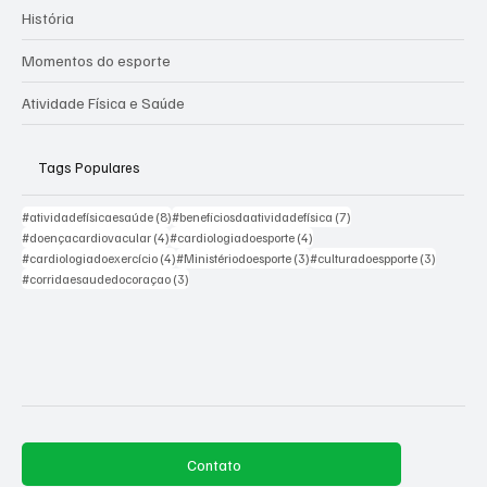
História
Momentos do esporte
Atividade Física e Saúde
Tags Populares
8 posts
7 posts
#atividadefísicaesaúde
(8)
#beneficiosdaatividadefísica
(7)
4 posts
4 posts
#doençacardiovacular
(4)
#cardiologiadoesporte
(4)
4 posts
3 posts
3 posts
#cardiologiadoexercício
(4)
#Ministériodoesporte
(3)
#culturadoespporte
(3)
3 posts
#corridaesaudedocoraçao
(3)
Contato