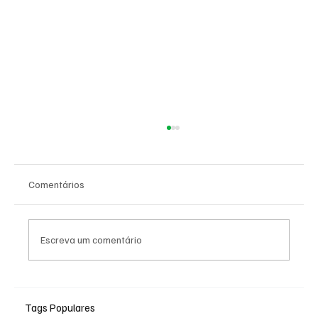
Comentários
Escreva um comentário
Olimpíadas Rio 2016. A candidatura
vitoriosa
Tags Populares