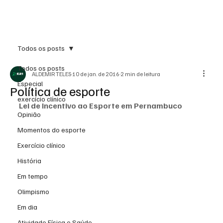
Inscreva-se
Todos os posts
Todos os posts
ALDEMIR TELES
10 de jan. de 2016
2 min de leitura
Especial
Política de esporte
exercício clínico
Lei de Incentivo ao Esporte em Pernambuco
Opinião
Momentos do esporte
Exercício clínico
História
Em tempo
Olimpismo
Em dia
Atividade Física e Saúde