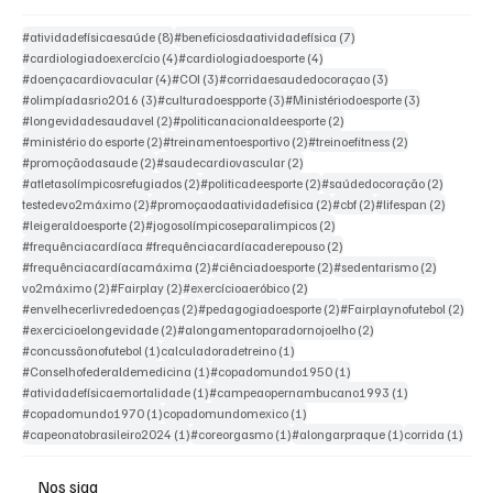
8 posts
7 posts
#atividadefísicaesaúde
(8)
#beneficiosdaatividadefísica
(7)
4 posts
4 posts
#cardiologiadoexercício
(4)
#cardiologiadoesporte
(4)
4 posts
3 posts
3 posts
#doençacardiovacular
(4)
#COI
(3)
#corridaesaudedocoraçao
(3)
3 posts
3 posts
3 posts
#olimpíadasrio2016
(3)
#culturadoespporte
(3)
#Ministériodoesporte
(3)
2 posts
2 posts
#longevidadesaudavel
(2)
#politicanacionaldeesporte
(2)
2 posts
2 posts
2 posts
#ministério do esporte
(2)
#treinamentoesportivo
(2)
#treinoefitness
(2)
2 posts
2 posts
#promoçãodasaude
(2)
#saudecardiovascular
(2)
2 posts
2 posts
2 posts
#atletasolímpicosrefugiados
(2)
#politicadeesporte
(2)
#saúdedocoração
(2)
2 posts
2 posts
2 posts
2 posts
testedevo2máximo
(2)
#promoçaodaatividadefisica
(2)
#cbf
(2)
#lifespan
(2)
2 posts
2 posts
#leigeraldoesporte
(2)
#jogosolímpicoseparalimpicos
(2)
2 posts
#frequênciacardíaca #frequênciacardíacaderepouso
(2)
2 posts
2 posts
2 posts
#frequênciacardíacamáxima
(2)
#ciênciadoesporte
(2)
#sedentarismo
(2)
2 posts
2 posts
2 posts
vo2máximo
(2)
#Fairplay
(2)
#exercícioaeróbico
(2)
2 posts
2 posts
2 pos
#envelhecerlivrededoenças
(2)
#pedagogiadoesporte
(2)
#Fairplaynofutebol
(2)
2 posts
2 posts
#exercicioelongevidade
(2)
#alongamentoparadornojoelho
(2)
1 post
1 post
#concussãonofutebol
(1)
calculadoradetreino
(1)
1 post
1 post
#Conselhofederaldemedicina
(1)
#copadomundo1950
(1)
1 post
1 post
#atividadefísicaemortalidade
(1)
#campeaopernambucano1993
(1)
1 post
1 post
#copadomundo1970
(1)
copadomundomexico
(1)
1 post
1 post
1 post
1 pos
#capeonatobrasileiro2024
(1)
#coreorgasmo
(1)
#alongarpraque
(1)
corrida
(1)
Nos siga