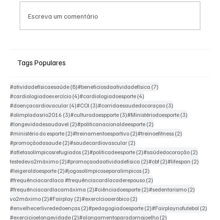
Escreva um comentário
Olimpíadas Rio 2016. A candidatura
vitoriosa
Tags Populares
8 posts
7 posts
#atividadefísicaesaúde
(8)
#beneficiosdaatividadefísica
(7)
4 posts
4 posts
#cardiologiadoexercício
(4)
#cardiologiadoesporte
(4)
4 posts
3 posts
3 posts
#doençacardiovacular
(4)
#COI
(3)
#corridaesaudedocoraçao
(3)
3 posts
3 posts
3 posts
#olimpíadasrio2016
(3)
#culturadoespporte
(3)
#Ministériodoesporte
(3)
2 posts
2 posts
#longevidadesaudavel
(2)
#politicanacionaldeesporte
(2)
2 posts
2 posts
2 posts
#ministério do esporte
(2)
#treinamentoesportivo
(2)
#treinoefitness
(2)
2 posts
2 posts
#promoçãodasaude
(2)
#saudecardiovascular
(2)
2 posts
2 posts
2 posts
#atletasolímpicosrefugiados
(2)
#politicadeesporte
(2)
#saúdedocoração
(2)
2 posts
2 posts
2 posts
2 posts
testedevo2máximo
(2)
#promoçaodaatividadefisica
(2)
#cbf
(2)
#lifespan
(2)
2 posts
2 posts
#leigeraldoesporte
(2)
#jogosolímpicoseparalimpicos
(2)
2 posts
#frequênciacardíaca #frequênciacardíacaderepouso
(2)
2 posts
2 posts
2 posts
#frequênciacardíacamáxima
(2)
#ciênciadoesporte
(2)
#sedentarismo
(2)
2 posts
2 posts
2 posts
vo2máximo
(2)
#Fairplay
(2)
#exercícioaeróbico
(2)
2 posts
2 posts
2 pos
#envelhecerlivrededoenças
(2)
#pedagogiadoesporte
(2)
#Fairplaynofutebol
(2)
2 posts
2 posts
#exercicioelongevidade
(2)
#alongamentoparadornojoelho
(2)