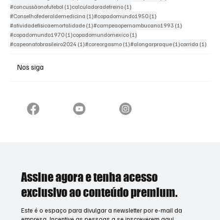
1 post
1 post
#concussãonofutebol
(1)
calculadoradetreino
(1)
1 post
1 post
#Conselhofederaldemedicina
(1)
#copadomundo1950
(1)
1 post
1 post
#atividadefísicaemortalidade
(1)
#campeaopernambucano1993
(1)
1 post
1 post
#copadomundo1970
(1)
copadomundomexico
(1)
1 post
1 post
1 post
1 pos
#capeonatobrasileiro2024
(1)
#coreorgasmo
(1)
#alongarpraque
(1)
corrida
(1)
Nos siga
Assine agora e tenha acesso
exclusivo ao conteúdo premium.
Este é o espaço para divulgar a newsletter por e-mail da
empresa. Incentive as pessoas a se inscreverem aqui.