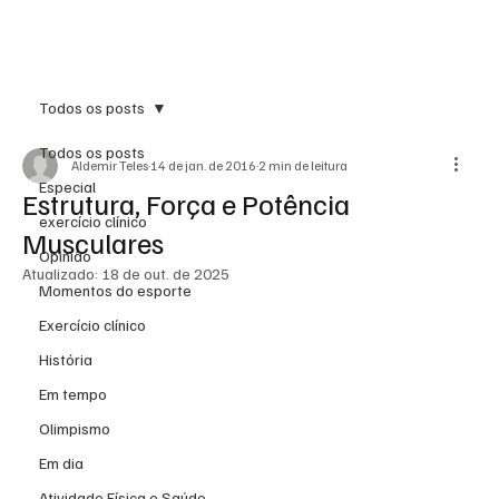
Inscreva-se
Todos os posts
Todos os posts
Aldemir Teles
14 de jan. de 2016
2 min de leitura
Especial
Estrutura, Força e Potência
exercício clínico
Musculares
Opinião
Atualizado:
18 de out. de 2025
Momentos do esporte
Exercício clínico
História
Em tempo
Olimpismo
Em dia
Atividade Física e Saúde