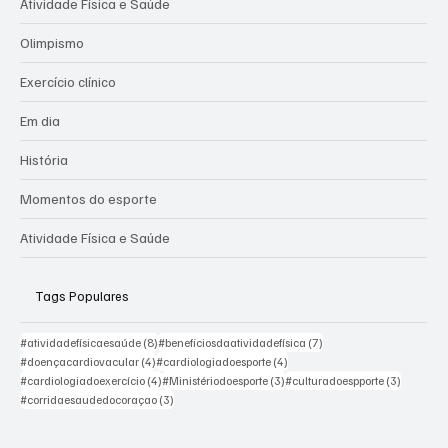
Atividade Física e Saúde
Olimpismo
Exercício clínico
Em dia
História
Momentos do esporte
Atividade Física e Saúde
Tags Populares
8 posts
7 posts
#atividadefísicaesaúde
(8)
#beneficiosdaatividadefísica
(7)
4 posts
4 posts
#doençacardiovacular
(4)
#cardiologiadoesporte
(4)
4 posts
3 posts
3 posts
#cardiologiadoexercício
(4)
#Ministériodoesporte
(3)
#culturadoespporte
(3)
3 posts
#corridaesaudedocoraçao
(3)